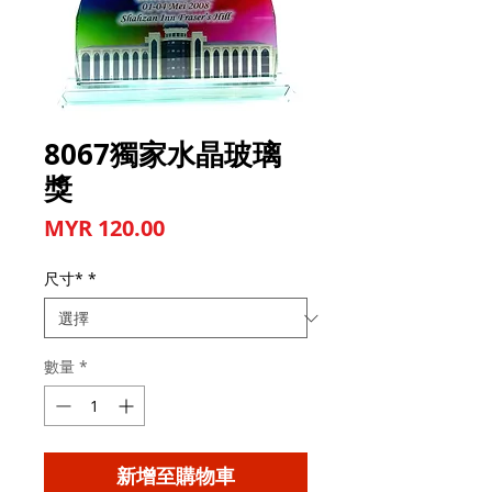
8067獨家水晶玻璃
獎
價格
MYR 120.00
尺寸*
*
數量
*
新增至購物車