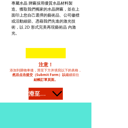
專屬水晶 牌匾採用優質水晶材料製
造。獲取我們獨家的水晶牌匾，並在上
面印上您自己選擇的藝術品、公司徽標
或活動細節。憑藉我們先進的激光技
術，以 2D 形式完美再現藝術品 內激
光。
注意！
添加到購物車後，滑至下方并填寫以下的表格，
然后点击提交（Submit Form）以
繼續前往
結帳訂單頁面。
滑至下方