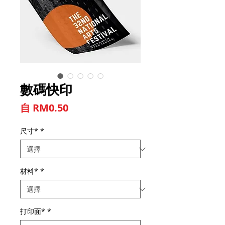
數碼快印
促銷價格
自
RM0.50
尺寸*
*
材料*
*
打印面*
*